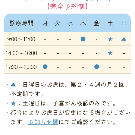
【完全予約制】
診療時間
月
火
水
木
金
土
日
9:00〜11:00
-
-
-
●
-
★
▲
14:00～16:00
-
-
-
-
-
★
-
17:30～20:00
●
-
-
-
●
-
-
▲
：日曜日の診療は、第２・４週の月２回、
不定期です。
★
：土曜日は、子宮がん検診のみです。
都合により診療日が変更になる場合がござい
ます。
お知らせ欄
にてご確認ください。