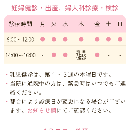
妊婦健診・出産、婦人科診療・検診
診療時間
月
火
水
木
金
土
日
9:00～12:00
●
●
●
●
●
●
●
乳児
14:00～16:00
-
●
●
●
-
-
健診
乳児健診は、第１・３週の木曜日です。
当院に通院中の方は、緊急時はいつでもご連
絡ください。
都合により診療日が変更になる場合がござい
ます。
お知らせ欄
にてご確認ください。