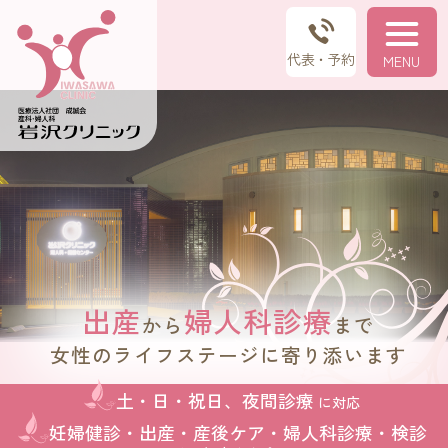
岩沢クリニック
代表・予約
出産
婦人科診療
から
まで
女性のライフステージに寄り添います
土・日・祝日、夜間診療
に対応
妊婦健診・出産・産後ケア・婦人科診療・検診