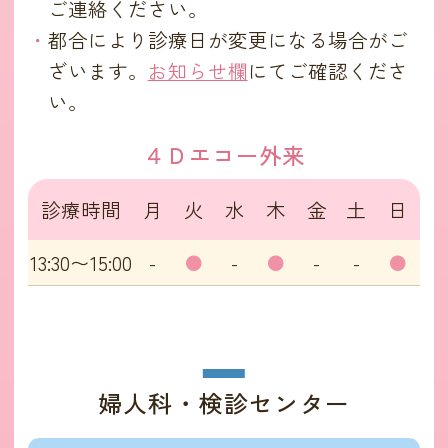
ご連絡ください。
都合により診療日が変更になる場合がご
ざいます。
お知らせ欄
にてご確認くださ
い。
４Ｄエコー外来
診療時間
月
火
水
木
金
土
日
13:30〜15:00
-
●
-
●
-
-
●
婦人科・検診センター