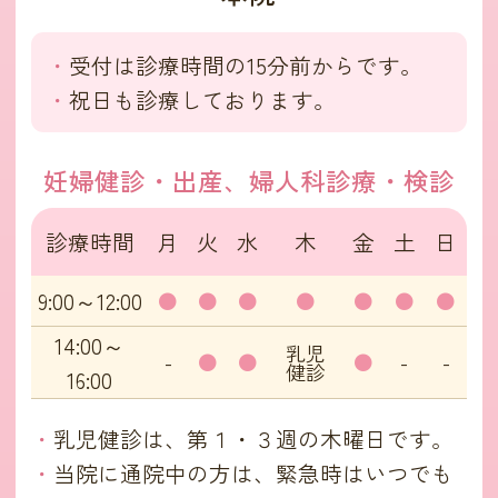
受付は診療時間の15分前からです。
祝日も診療しております。
妊婦健診・出産、
婦人科診療・検診
診療時間
月
火
水
木
金
土
日
9:00～12:00
●
●
●
●
●
●
●
14:00～
乳児
-
●
●
●
-
-
健診
16:00
乳児健診は、第１・３週の木曜日です。
当院に通院中の方は、緊急時はいつでも